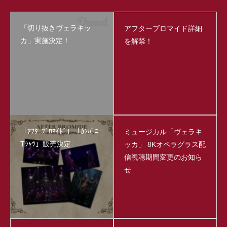
「切り抜きヴェラキッ
アフターブロマイド詳細
カ」実施決定！
を解禁！
「ｱﾌﾀｰﾌﾞﾛﾏｲﾄﾞ」「ｶﾝﾊﾟﾆｰ
ミュージカル「ヴェラキ
Tｼｬﾂ」販売決定
ッカ」 8Kオペラグラス配
信視聴期間変更のお知ら
せ