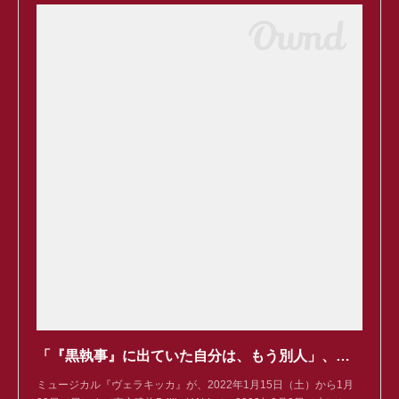
「『黒執事』に出ていた自分は、もう別人」、『ヴェラキッカ』、松下優也（上）
ミュージカル『ヴェラキッカ』が、2022年1月15日（土）から1月